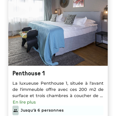
Penthouse 1
La luxueuse Penthouse 1, située à l'avant
de l'immeuble offre avec ces 200 m2 de
surface et trois chambres à coucher de la
place pour jusque six personnes. Un coin
En lire plus
salle à manger donnant sur un large
Jusqu'à 6 personnes
balcon est aménagé près de la grande