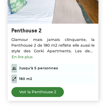
Penthouse 2
Glamour mais jamais clinquante, la
Penthouse 2 de 180 m2 reflète elle aussi le
style des Gorki Apartments. Les deux
chambres à coucher peuvent héberger
En lire plus
jusque quatre personnes. Dans le grand
espace séjour avec cheminée, cuisine
Jusqu'à 5 personnes
ouverte et longue table à manger, de
180 m2
nombreuses diners se sont tenus. La vue
depuis la terrasse est simplement
exceptionnelle!
Voir la Penthouse 2