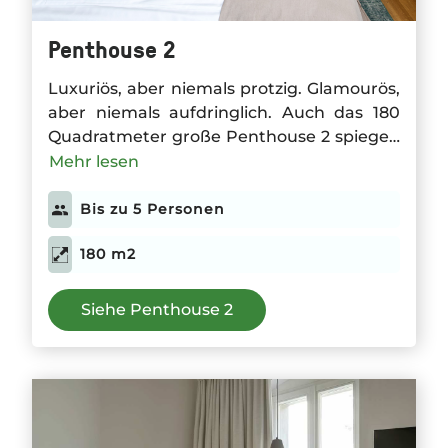
Penthouse 2
Luxuriös, aber niemals protzig. Glamourös,
aber niemals aufdringlich. Auch das 180
Quadratmeter große Penthouse 2 spiegelt
den Stil der Gorki Apartments wider. Die
Mehr lesen
zwei Schlafzimmer beherbergen bis zu vier
Gäste; im großzügig gestalteten
Bis zu 5 Personen
Wohnbereich mit Kamin, offener Küche
180 m2
und langem Esstisch wurden schon
viele
fröhliche private Dinners veranstalte
. Der
Blick von der Terrasse ist einfach einmalig!
Siehe Penthouse 2