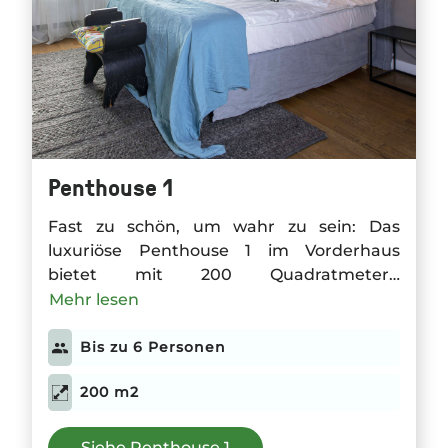
Penthouse 1
Fast zu schön, um wahr zu sein: Das
luxuriöse Penthouse 1 im Vorderhaus
bietet mit 200 Quadratmetern
Wohnfläche und drei Schlafzimmern Platz
Mehr lesen
für bis zu sechs Gäste. Zur großen Küche
gesellen sich ein Essbereich mit breitem
Bis zu 6 Personen
Balkon und ein Wohnzimmer mit Kamin.
200 m2
Auf der Dachterrasse ist der Himmel über
Berlin plötzlich zum Greifen nah.
Siehe Penthouse 1