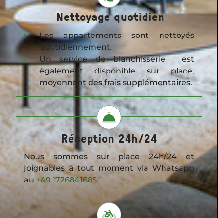
Nettoyage quotidien
Les appartements sont nettoyés
quotidiennement.
Un service de blanchisserie est
également disponible sur place,
moyennant des frais supplémentaires.
Réception 24h/24
Nous sommes sur place 24h/24 et
joignables à tout moment via Whatsapp
au
+49 1726841685
.