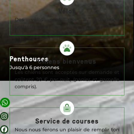
Vélos
Des vélos sont mis à disposition
gratuitement.
Penthouses
Chiens bienvenus
APPARTEMENTS
Jusqu'à 6 personnes
Les chiens sont acceptés sur demande et
coûtent 20 € par nuit, (panier et gamelle
compris).
OFFRES
INFOS PRATIQUES
Service de courses
Nous nous ferons un plaisir de remplir ton
CADRE