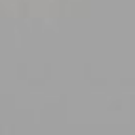
APARTMENTS
OFFERS
SCENERY
AROUND GORKI