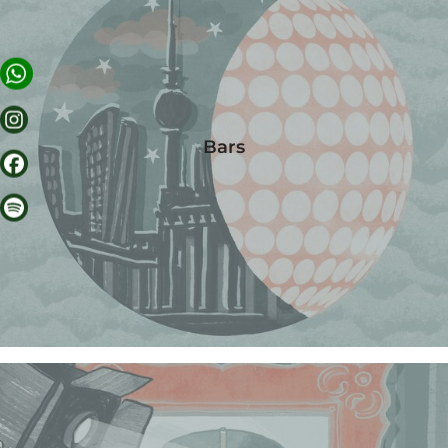
ANGEBOTE
KULISSE
Bars
RUND UM GORKI
BERLIN
CORA APARTMENTS