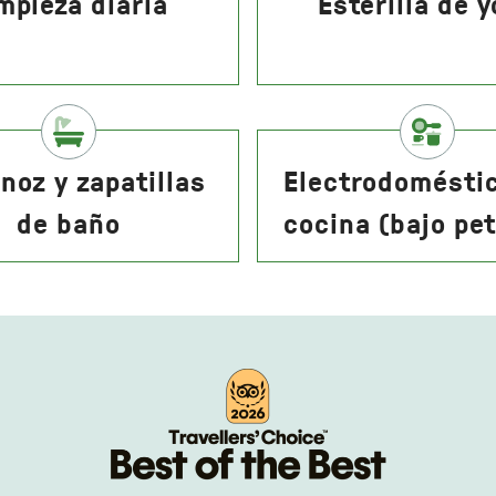
mpieza diaria
Esterilla de 
noz y zapatillas
Electrodomésti
de baño
cocina (bajo pet