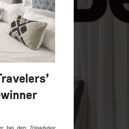
Travelers’
ewinner
er bei den
Tripadvisor