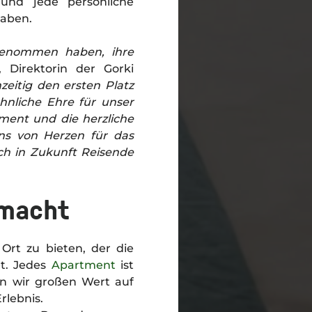
und jede persönliche
haben.
 genommen haben, ihre
 Direktorin der Gorki
zeitig den ersten Platz
öhnliche Ehre für unser
ment und die herzliche
ns von Herzen für das
ch in Zukunft Reisende
 macht
Ort zu bieten, der die
et. Jedes
Apartment
ist
gen wir großen Wert auf
rlebnis.