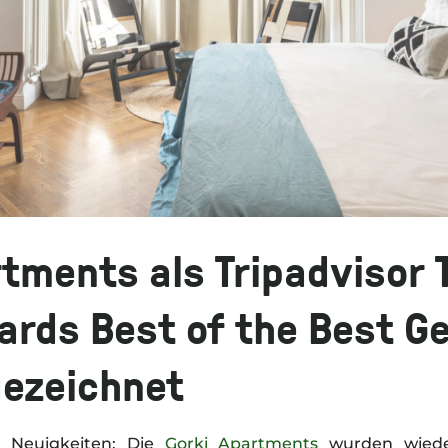
tments als Tripadvisor 
ards Best of the Best G
ezeichnet
e Neuigkeiten: Die
Gorki Apartments
wurden wied