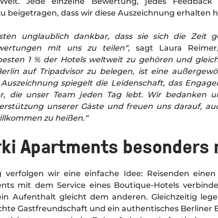
 Welt. Jede einzelne Bewertung, jedes Feedback 
 beigetragen, dass wir diese Auszeichnung erhalten 
sten unglaublich dankbar, dass sie sich die Zeit
ertungen mit uns zu teilen
“
, sagt Laura Reimer,
esten 1 % der Hotels weltweit zu gehören und gleich
Berlin auf Tripadvisor zu belegen, ist eine außergew
Auszeichnung spiegelt die Leidenschaft, das Engage
er, die unser Team jeden Tag lebt. Wir bedanken u
erstützung unserer Gäste und freuen uns darauf, au
willkommen zu heißen.“
rki Apartments besonders
g verfolgen wir eine einfache Idee: Reisenden einen 
ents mit dem Service eines Boutique-Hotels verbind
 kein Aufenthalt gleicht dem anderen. Gleichzeitig le
chte Gastfreundschaft und ein authentisches Berliner E